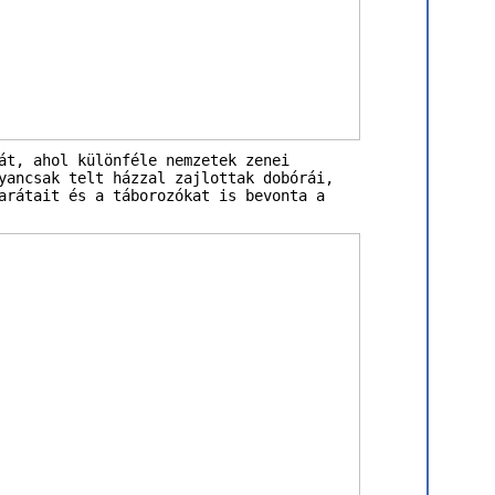
át, ahol különféle nemzetek zenei
yancsak telt házzal zajlottak dobórái,
arátait és a táborozókat is bevonta a