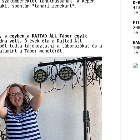
 szakemberektől tanulhassanak. A képen
DE
akít spontán "tanári zenekart".
41
Te
PI
20
Te
, s egyben a RAJTAD ÁLL Tábor egyik
dra volt.
Ő évek óta a Rajtad Áll
HA
ből tudta tájékoztatni a táborozókat és a
10
alamint a Tábor menetéről.
Te