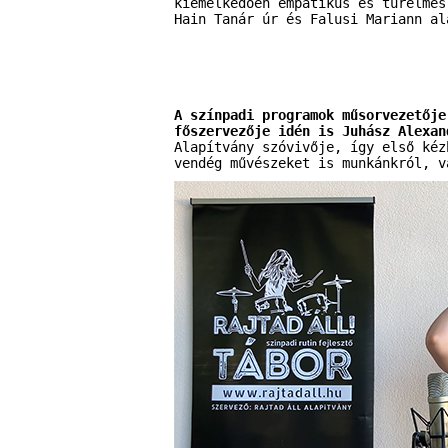
kiemelkedően empatikus és türelmes
Hain Tanár úr és Falusi Mariann al
A színpadi programok műsorvezetője
főszervezője idén is Juhász Alexan
Alapítvány szóvivője, így első kéz
vendég művészeket is munkánkról, v