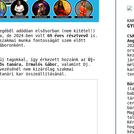
KA
GY
egéből adódóan elsősorban (nem kitétel!)
ba, de 2024-ben volt
69 éves résztvevő
is.
CS
szakmai munka fontosságát szem előtt
An
áboronként.
20
o
ke
 új tagokkal, így érkezett hozzánk az
Új-
já
ős tanára, Irmalós Gábor
, valamint Dj.
mé
vezésénél nem kizárólag szakmai
ka
tanári kar összeállításánál.
te
Bá
(l
ba
tá
ce
bá
Ma
ta
Ké
ho
ké