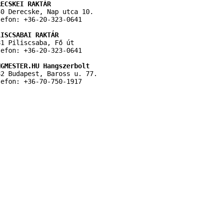
RECSKEI RAKTÁR
30 Derecske, Nap utca 10.
lefon: +36-20-323-0641
LISCSABAI RAKTÁR
81 Piliscsaba, Fő út
lefon: +36-20-323-0641
NGMESTER.HU Hangszerbolt
82 Budapest, Baross u. 77.
lefon: +36-70-750-1917