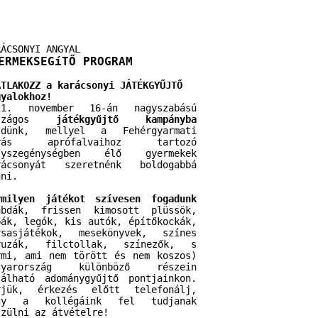
RÁCSONYI ANGYAL
ERMEKSEGíTŐ PROGRAM
ATLAKOZZ a karácsonyi JÁTÉKGYŰJTŐ
gyalokhoz!
21. november 16-án nagyszabású
rszágos
játékgyűjtő kampányba
zdünk, mellyel a Fehérgyarmati
rás aprófalvaihoz tartozó
lyszegénységben élő gyermekek
rácsonyát szeretnénk boldogabbá
nni.
rmilyen játékot szívesen fogadunk
abdák, frissen kimosott plüssök,
bák, legók, kis autók, építőkockák,
rsasjátékok, mesekönyvek, színes
ruzák, filctollak, színezők, s
rmi, ami nem törött és nem koszos)
gyarország különböző részein
lálható adománygyűjtő pontjainkon.
rjük, érkezés előtt telefonálj,
gy a kollégáink fel tudjanak
szülni az átvételre!