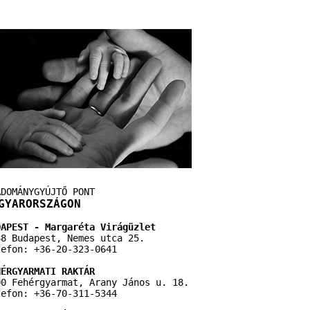
ADOMÁNYGYÚJTŐ PONT
GYARORSZÁGON
DAPEST - Margaréta Virágüzlet
88 Budapest, Nemes utca 25.
lefon: +36-20-323-0641
HÉRGYARMATI RAKTÁR
00 Fehérgyarmat, Arany János u. 18.
lefon: +36-70-311-5344