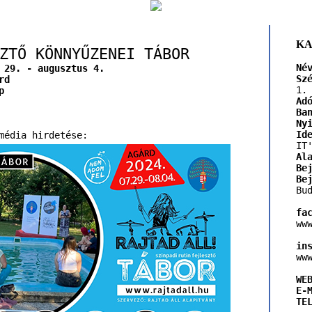
KA
ZTŐ KÖNNYŰZENEI TÁBOR
Né
 29. - augusztus 4.
Sz
rd
1.
p
Ad
Ba
Ny
Id
média hirdetése:
IT
Al
Be
Be
Bu
fa
ww
in
ww
WE
E-
TE