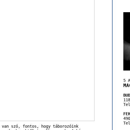
5 
MA
BU
11
Te
FE
49
Te
 van szó, fontos, hogy táborozóink