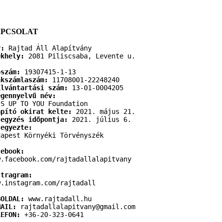
PCSOLAT
v:
Rajtad Áll Alapítvány
ékhely:
2081 Piliscsaba, Levente u.
ószám:
19307415-1-13
nkszámlaszám:
11708001-22248240
ilvántartási szám:
13-01-0004205
egennyelvű név:
'S UP TO YOU Foundation
apító okirat kelte:
2021. május 21.
jegyzés időpontja:
2021. július 6.
jegyezte:
dapest Környéki Törvényszék
cebook:
w.facebook.com/rajtadallalapitvany
stragram:
w.instagram.com/rajtadall
BOLDAL:
www.rajtadall.hu
MAIL:
rajtadallalapitvany@gmail.com
LEFON:
+36-20-323-0641